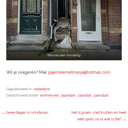
Wormerveer armoedig
Wil je reageren? Mail
gajemeemetmarja@hotmail.com
.
Gepubliceerd in:
nederland
Gearchiveerd onder:
wormerveer
,
zaandam
,
zaandijk
,
zaanstad
Bericht
← twee dagen in vrindavan
het is groen, met krullen en heel
veel spots, ra ra wat is dat? →