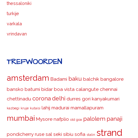
thessaloniki
turkije
varkala
vrindavan
TREFWOORDEN
amsterdam
baku
Badami
balchik
bangalore
bansko
batumi
bidar
boa vista
calangute
chennai
corona
delhi
chettinadu
durres
gori
kanyakumari
lahij
madurai
mamallapuram
kazbegi
kruje
kutaisi
mumbai
palolem
panaji
Mysore
nafplio
old goa
strand
pondicherry
ruse
sal
seki
sibiu
sofia
stalin