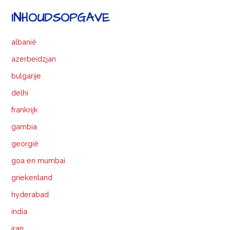
navigatie
INHOUDSOPGAVE
albanië
azerbeidzjan
bulgarije
delhi
frankrijk
gambia
georgië
goa en mumbai
griekenland
hyderabad
india
iran