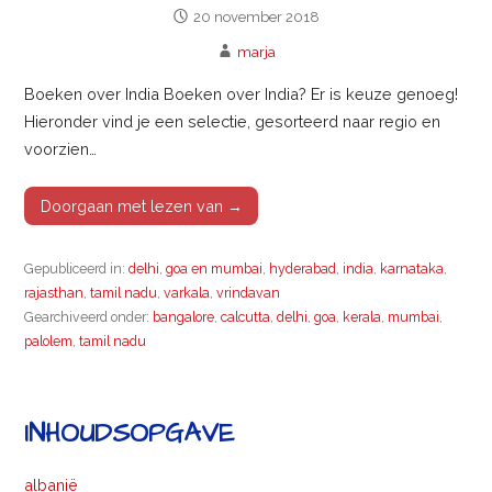
20 november 2018
marja
Boeken over India Boeken over India? Er is keuze genoeg!
Hieronder vind je een selectie, gesorteerd naar regio en
voorzien…
Doorgaan met lezen van →
Gepubliceerd in:
delhi
,
goa en mumbai
,
hyderabad
,
india
,
karnataka
,
rajasthan
,
tamil nadu
,
varkala
,
vrindavan
Gearchiveerd onder:
bangalore
,
calcutta
,
delhi
,
goa
,
kerala
,
mumbai
,
palolem
,
tamil nadu
INHOUDSOPGAVE
albanië