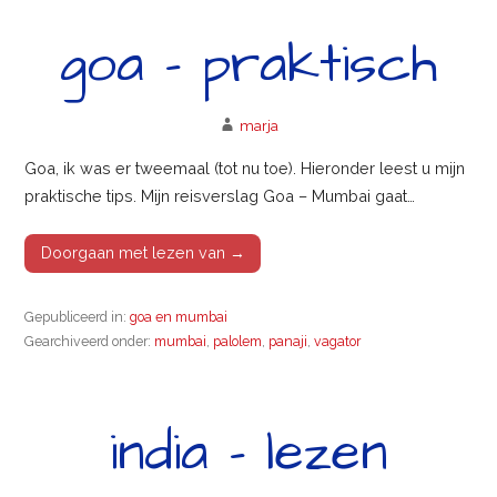
goa – praktisch
marja
Goa, ik was er tweemaal (tot nu toe). Hieronder leest u mijn
praktische tips. Mijn reisverslag Goa – Mumbai gaat…
Doorgaan met lezen van →
Gepubliceerd in:
goa en mumbai
Gearchiveerd onder:
mumbai
,
palolem
,
panaji
,
vagator
india – lezen