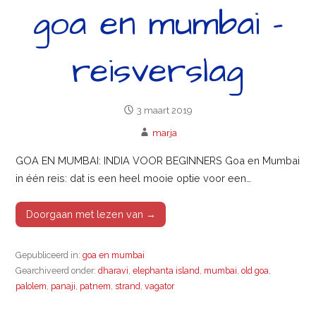
goa en mumbai –
reisverslag
3 maart 2019
marja
GOA EN MUMBAI: INDIA VOOR BEGINNERS Goa en Mumbai
in één reis: dat is een heel mooie optie voor een…
Doorgaan met lezen van →
Gepubliceerd in:
goa en mumbai
Gearchiveerd onder:
dharavi
,
elephanta island
,
mumbai
,
old goa
,
palolem
,
panaji
,
patnem
,
strand
,
vagator