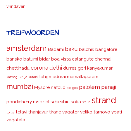
vrindavan
TREFWOORDEN
amsterdam
baku
Badami
balchik
bangalore
bansko
batumi
bidar
boa vista
calangute
chennai
corona
delhi
chettinadu
durres
gori
kanyakumari
lahij
madurai
mamallapuram
kazbegi
kruje
kutaisi
mumbai
palolem
panaji
Mysore
nafplio
old goa
strand
pondicherry
ruse
sal
seki
sibiu
sofia
stalin
telavi
thanjavur
tirane
vagator
veliko tarnovo
ypati
tbilisi
zaqatala