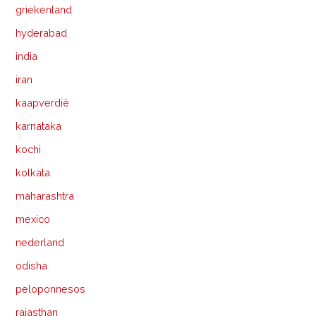
griekenland
hyderabad
india
iran
kaapverdië
karnataka
kochi
kolkata
maharashtra
mexico
nederland
odisha
peloponnesos
rajasthan