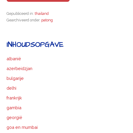
Gepubliceerd in:
thailand
Gearchiveerd onder:
patong
INHOUDSOPGAVE
albanië
azerbeidzjan
bulgarije
delhi
frankrijk
gambia
georgië
goa en mumbai