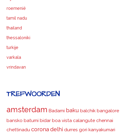
roemenië
tamil nadu
thailand
thessaloniki
turkije
varkala
vrindavan
TREFWOORDEN
amsterdam
baku
Badami
balchik
bangalore
bansko
batumi
bidar
boa vista
calangute
chennai
corona
delhi
chettinadu
durres
gori
kanyakumari