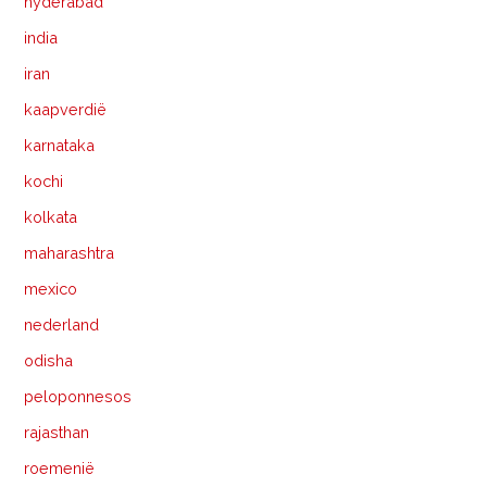
hyderabad
india
iran
kaapverdië
karnataka
kochi
kolkata
maharashtra
mexico
nederland
odisha
peloponnesos
rajasthan
roemenië