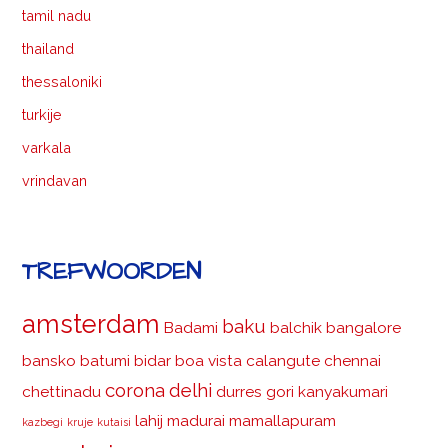
tamil nadu
thailand
thessaloniki
turkije
varkala
vrindavan
TREFWOORDEN
amsterdam
baku
Badami
balchik
bangalore
bansko
batumi
bidar
boa vista
calangute
chennai
corona
delhi
chettinadu
durres
gori
kanyakumari
lahij
madurai
mamallapuram
kazbegi
kruje
kutaisi