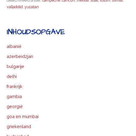
Gearchiveerd onder:
campeche
,
cancun
,
merida
,
sisal
,
tulum
,
uxmal
,
valladolid
,
yucatan
INHOUDSOPGAVE
albanië
azerbeidzjan
bulgarije
delhi
frankrijk
gambia
georgië
goa en mumbai
griekenland