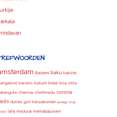
urkije
arkala
vrindavan
TREFWOORDEN
amsterdam
baku
Badami
balchik
angalore
bansko
batumi
bidar
boa vista
corona
alangute
chennai
chettinadu
elhi
durres
gori
kanyakumari
kazbegi
kruje
lahij
madurai
mamallapuram
utaisi