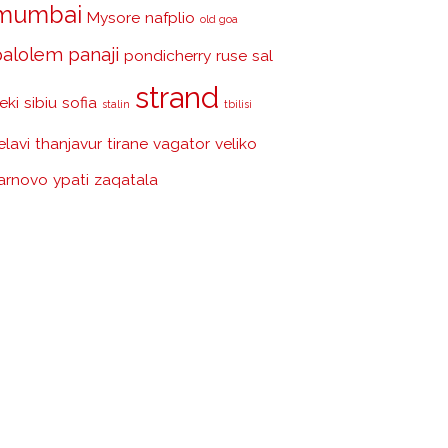
mumbai
Mysore
nafplio
old goa
palolem
panaji
pondicherry
ruse
sal
strand
eki
sibiu
sofia
stalin
tbilisi
elavi
thanjavur
tirane
vagator
veliko
arnovo
ypati
zaqatala