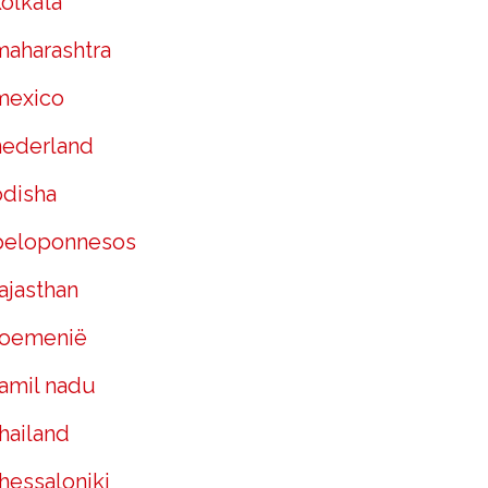
kolkata
maharashtra
mexico
nederland
odisha
peloponnesos
ajasthan
roemenië
tamil nadu
hailand
hessaloniki