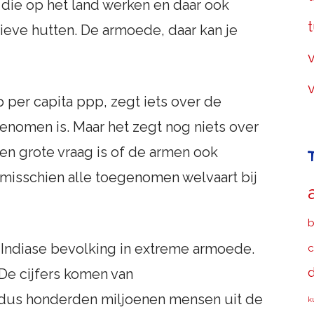
 die op het land werken en daar ook
t
ieve hutten. De armoede, daar kan je
v
per capita ppp, zegt iets over de
genomen is. Maar het zegt nog niets over
Een grote vraag is of de armen ook
misschien alle toegenomen welvaart bij
b
 Indiase bevolking in extreme armoede.
c
d
De cijfers komen van
t dus honderden miljoenen mensen uit de
k