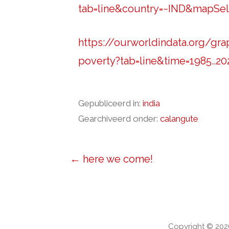
tab=line&country=~IND&mapSel
https://ourworldindata.org/gra
poverty?tab=line&time=1985..
Gepubliceerd in:
india
Gearchiveerd onder:
calangute
Bericht
← here we come!
navigatie
Copyright © 20