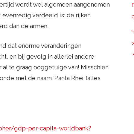
kertijd wordt wel algemeen aangenomen
 evenredig verdeeld is: de rijken
erd dan de armen.
s
t
 land dat enorme veranderingen
t
t, en bij gevolg in allerlei andere
r al te graag ooggetuige van! Misschien
oonde met de naam ‘Panta Rhei’ (alles
apher/gdp-per-capita-worldbank?