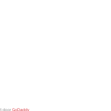
kt door
GoDaddy