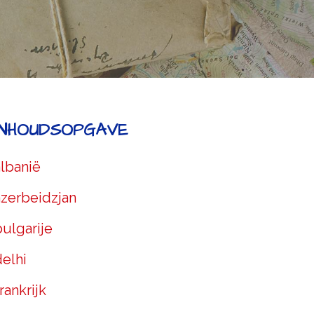
INHOUDSOPGAVE
albanië
azerbeidzjan
ulgarije
delhi
rankrijk