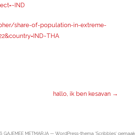
ect=~IND
pher/share-of-population-in-extreme-
2022&country=IND~THA
hallo, ik ben kesavan →
26 GAJEMEE METMARJA — WordPress-thema ‘Scribbles‘ gemaa