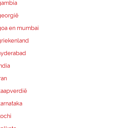
gambia
georgië
goa en mumbai
griekenland
hyderabad
ndia
ran
kaapverdië
karnataka
kochi